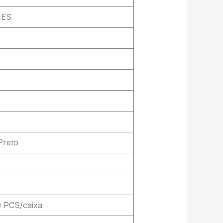
IES
Preto
0 PCS/caixa