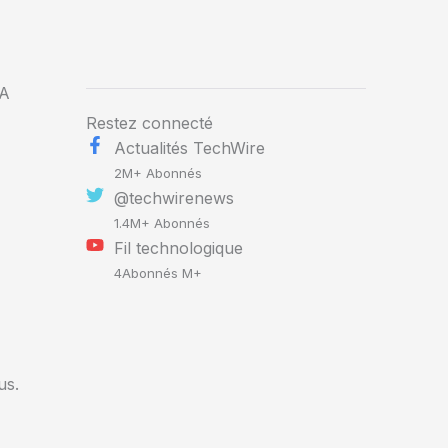
UA
Restez connecté
Actualités TechWire
2M+ Abonnés
@techwirenews
1.4M+ Abonnés
Fil technologique
4Abonnés M+
us.