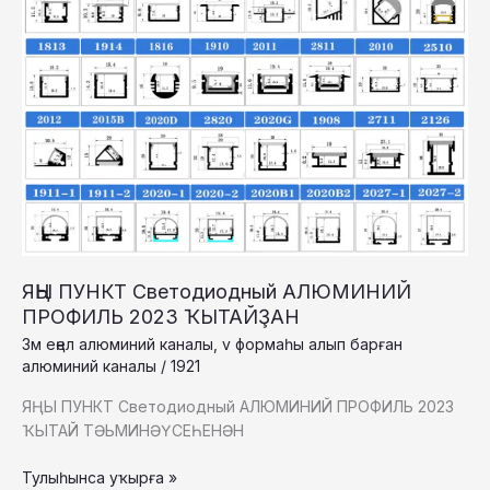
ЯҢЫ ПУНКТ Светодиодный АЛЮМИНИЙ
ПРОФИЛЬ 2023 ҠЫТАЙҘАН
3м еңел алюминий каналы
,
v формаһы алып барған
алюминий каналы
/
1921
ЯҢЫ ПУНКТ Светодиодный АЛЮМИНИЙ ПРОФИЛЬ 2023
ҠЫТАЙ ТӘЬМИНӘҮСЕҺЕНӘН
ЯҢЫ
Тулыһынса уҡырға »