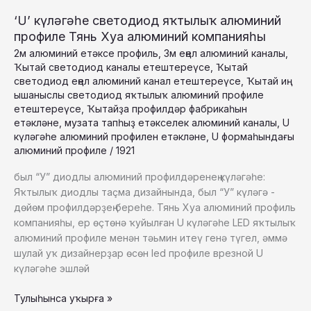
‘U’ күләгәһе светодиод яҡтылыҡ алюминий
профиле Тянь Хуа алюминий компанияһы
2м алюминий етәксе профиль
,
3м еңел алюминий каналы
,
Ҡытай светодиод каналы етештереүсе
,
Ҡытай
светодиод еңел алюминий канал етештереүсе
,
Ҡытай иң
ышаныслы светодиод яҡтылыҡ алюминий профиле
етештереүсе
,
Ҡытайҙа профилдәр фабрикаһын
етәкләне
,
музата тапһыҙ етәкселек алюминий каналы
,
U
күләгәһе алюминий профилен етәкләне
,
U формаһындағы
алюминий профиле
/
1921
был “У” диодлы алюминий профилдәренең күләгәһе:
Яҡтылыҡ диодлы таҫма дизайнында, был “У” күләгә -
дөйөм профилдәрҙең береһе. Тянь Хуа алюминий профиль
компанияһы, ер өҫтөнә ҡуйылған U күләгәһе LED яҡтылыҡ
алюминий профиле менән тәьмин итеү генә түгел, әммә
шулай уҡ дизайнерҙар өсөн led профиле врезной U
күләгәһе эшләй
‘U’
Тулыһынса уҡырға »