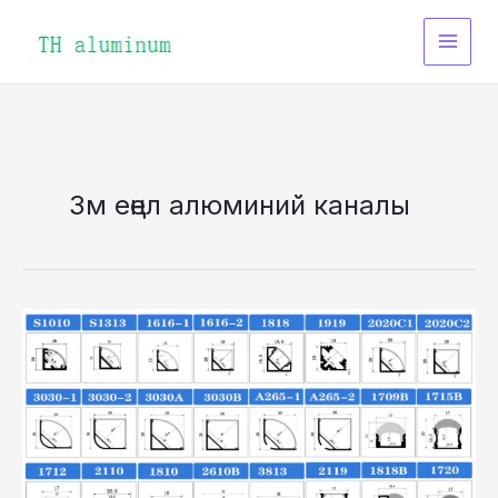
Йөкмәткегә
һикерегеҙ
3м еңел алюминий каналы