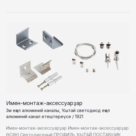
ПУНКТ
Светодиодный
АЛЮМИНИЙ
ПРОФИЛЬ
2023
ҠЫТАЙҘАН
Имен-монтаж-аксессуарҙар
3м еңел алюминий каналы
,
Ҡытай светодиод еңел
алюминий канал етештереүсе
/
1921
Имен-монтаж-аксессуарҙар Имен-монтаж-аксессуарҙар
ӨСӨН Светодиодный ПРОФИЛЬ ҠЫТАЙ ПОСТАВЩИК