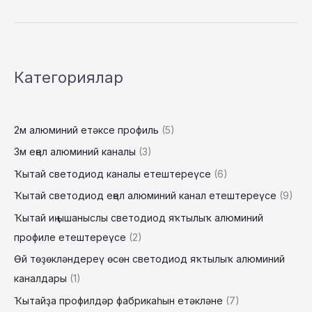
күләгәһе
светодиод
яҡтылыҡ
алюминий
профиле
Категориялар
Тянь
Хуа
алюминий
компанияһы
2м алюминий етәксе профиль
(5)
3м еңел алюминий каналы
(3)
Ҡытай светодиод каналы етештереүсе
(6)
Ҡытай светодиод еңел алюминий канал етештереүсе
(9)
Ҡытай иң ышаныслы светодиод яҡтылыҡ алюминий
профиле етештереүсе
(2)
Өй төҙөкләндереү өсөн светодиод яҡтылыҡ алюминий
каналдары
(1)
Ҡытайҙа профилдәр фабрикаһын етәкләне
(7)