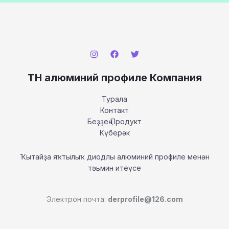
TH алюминий профиле Компания
Турала
Контакт
Беҙҙең Продукт
Күберәк
Ҡытайҙа яҡтылыҡ диодлы алюминий профиле менән
тәьмин итеүсе
Электрон почта:
derprofile@126.com