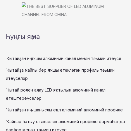
Һуңғы яҙма
Ҡытайҙан иң яҡшы алюминий канал менән тәьмин итеүсе
Ҡытайҙа ҡайһы бер яҡшы етәкләгән профиль тәьмин
итеүселәр
Ҡытай ролен аңлау LED яҡтылыҡ алюминий канал
етештереүселәр
Ҡытайҙан иң ышаныслы еңел алюминий алюминий профиле
Ҡайнар һатыу етәкселек алюминий профиле формаһында
фарфор менән тәьмин итеүсе