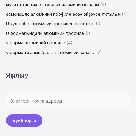
музата тапһыҙ етәкселек алюминий каналы
(4)
өсмөйөшлө алюминий профиле өсөн әйҙәүсе яҡтылыҡ
(4)
U күләгәһе алюминий профилен етәкләне
(1)
U формаһындағы алюминий профиле
(1)
v форма алюминий профиле
(4)
v формаһы алып барған алюминий каналы
(7)
Яҙылыу
Буйһонорға